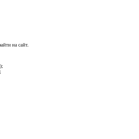
айти на сайт.
);
;