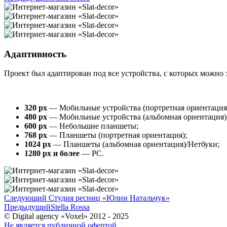
Адаптивность
Проект был адаптирован под все устройства, с которых можно з
320 px
— Мобильные устройства (портретная ориентация
480 px
— Мобильные устройства (альбомная ориентация)
600 px
— Небольшие планшеты;
768 px
— Планшеты (портретная ориентация);
1024 px
— Планшеты (альбомная ориентация)/Нетбуки;
1280 px и более
— PC.
Следующий
Студия ресниц «Юлии Натальчук»
Предыдущий
Stella Rossa
© Digital agency «Voxel» 2012 - 2025
Не является публичной офертой