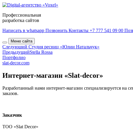
Профессиональная
разработка сайтов
Написать в whatsapp
Позвонить
Контакты
+7 777 541 09 00
Поз
Меню сайта
Следующий
Студия ресниц «Юлии Натальчук»
Предыдущий
Stella Rossa
Портфолио
slat-decor.com
Интернет-магазин «Slat-decor»
Разработанный нами интернет-магазин специализируется на се
заказов.
Заказчик
ТОО «Slat Decor»