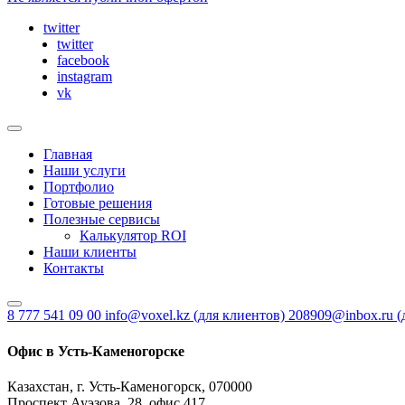
twitter
twitter
facebook
instagram
vk
Главная
Наши услуги
Портфолио
Готовые решения
Полезные сервисы
Калькулятор ROI
Наши клиенты
Контакты
8 777 541 09 00
info@voxel.kz
(для клиентов)
208909@inbox.ru
(
Офис в Усть-Каменогорске
Казахстан, г. Усть-Каменогорск, 070000
Проспект Ауэзова, 28, офис 417