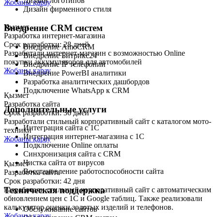
Дизайн логотипов
Жобаны қарау
Дизайн фирменного стиля
Внедрение CRM систем
Қызмет
Разработка интернет-магазина
Срок разработки: 28 дней
Внедрение AmoCRM
Разработали интернет-магазин с возможностью Online
Внедрение Битрикс24
покупки аккумуляторов для автомобилей
Внедрение IP телефонии
Жобаны қарау
Внедрение PowerBI аналитики
Разработка аналитических дашбордов
Подключение WhatsApp к CRM
Қызмет
Разработка сайта
Дополнительные услуги
Срок разработки: 36 дней
Разработали стильный корпоративный сайт с каталогом мото-
Интеграция сайта с 1С
техники
Интеграция интернет-магазина с 1С
Жобаны қарау
Подключение Online оплаты
Синхронизация сайта с CRM
Чистка сайта от вирусов
Қызмет
Восстановление работоспособности сайта
Разработка сайта
Срок разработки: 42 дня
Техническая поддержка
Разработали стильный корпоративный сайт с автоматическим
обновлением цен с 1С и Google таблиц. Также реализовали
калькулятор оценки золотых изделий и телефонов.
Обслуживание сайтов
Жобаны қарау