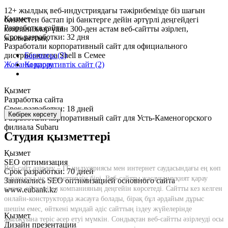
12+ жылдық веб-индустриядағы тәжірибемізде біз шағын
Қызмет
бизнестен бастап ірі банктерге дейін әртүрлі деңгейдегі
Разработка сайта
компаниялар үшін 300-ден астам веб-сайтты әзірлеп,
Срок разработки: 32 дня
жылжыттық.
Разработали корпоративный сайт для официального
Барлығы (2)
дистрибьютора Shell в Семее
Корпоративтік сайт (2)
Жобаны қарау
Қызмет
Разработка сайта
Срок разработки: 18 дней
Көбірек көрсету
Разработали корпоративный сайт для Усть-Каменогорского
филиала Subaru
Студия қызметтері
Қызмет
SEO оптимизация
Веб-сайт әзірлеу – IT индустриясы мен интернет саудасындағы ең көп
Срок разработки: 70 дней
сұранысқа ие қызметтердің бірі. Веб-сайтты жасауға мұқият қарау
Занимались SEO оптимизацией основного сайта
қажет, өйткені ол компанияның деңгейін көрсетеді. Сайтты кез келген
www.eubank.kz
онлайн-конструкторда жасауға болады, бірақ бұл әрдайым дұрыс
шешім емес, өйткені мұндай әдіс сайттың іздеу жүйелерінде
Қызмет
жылжуына теріс әсер етуі мүмкін. Сондықтан веб-сайтты әзірлеуді осы
Дизайн презентации