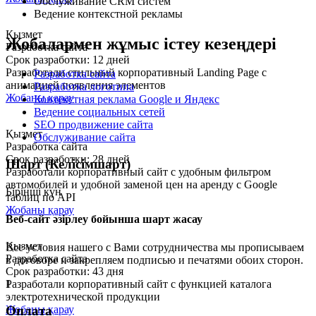
Обслуживание CRM систем
Ведение контекстной рекламы
Қызмет
Жобалармен жұмыс істеу кезеңдері
Разработка сайта
Срок разработки: 12 дней
Разработали стильный корпоративный Landing Page с
Разработка сайта
анимацией появления элементов
Разработка логотипа
Жобаны қарау
Контекстная реклама Google и Яндекс
Ведение социальных сетей
SEO продвижение сайта
Қызмет
Обслуживание сайта
Разработка сайта
Срок разработки: 28 дней
Шарт (Келісімшарт)
Разработали корпоративный сайт с удобным фильтром
автомобилей и удобной заменой цен на аренду с Google
Бірінші күн
таблиц по API
Жобаны қарау
Веб-сайт әзірлеу бойынша шарт жасау
Қызмет
Все условия нашего с Вами сотрудничества мы прописываем
Разработка сайта
в договоре и закрепляем подписью и печатями обоих сторон.
Срок разработки: 43 дня
1
Разработали корпоративный сайт с функцией каталога
электротехнической продукции
Оплата
Жобаны қарау