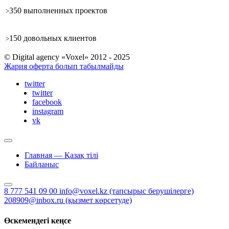
350
выполненных проектов
>
150
довольных клиентов
>
© Digital agency «Voxel» 2012 - 2025
Жария оферта болып табылмайды
twitter
twitter
facebook
instagram
vk
Главная — Қазақ тілі
Байланыс
8 777 541 09 00
info@voxel.kz
(тапсырыс берушілерге)
208909@inbox.ru
(қызмет көрсетуде)
Өскемендегі кеңсе