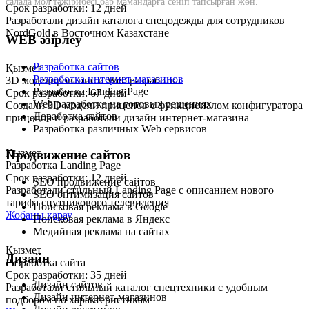
салада мол тәжірибесі бар мамандарға сеніп тапсырған жөн.
Срок разработки: 12 дней
Разработали дизайн каталога спецодежды для сотрудников
NordGold в Восточном Казахстане
WEB әзірлеу
Разработка сайтов
Қызмет
Разработка интернет-магазинов
3D моделирование и Web разработка
Разработка Landing Page
Срок разработки: 67 дней
Web разработка на готовых решениях
Создали 3D модели прицепов с функционалом конфигуратора
Доработка сайтов
прицепов и разработали дизайн интернет-магазина
Разработка различных Web сервисов
Қызмет
Продвижение сайтов
Разработка Landing Page
Срок разработки: 12 дней
SEO продвижение сайтов
Разработали стильный Landing Page с описанием нового
SEO оптимизация сайтов
тарифа спутникового телевидения
Поисковая реклама в Google
Жобаны қарау
Поисковая реклама в Яндекс
Медийная реклама на сайтах
Қызмет
Дизайн
Разработка сайта
Срок разработки: 35 дней
Дизайн сайтов
Разработали стильный каталог спецтехники с удобным
Дизайн интернет-магазинов
подбором по характеристикам