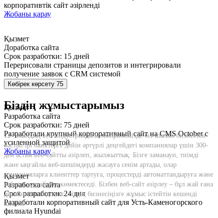
корпоративтік сайт әзірленді
Жобаны қарау
Қызмет
Доработка сайта
Срок разработки: 15 дней
Перерисовали страницы депозитов и интегрировали
получение заявок с CRM системой
Жобаны қарау
Көбірек көрсету 75
Біздің жұмыстарымыз
Қызмет
Разработка сайта
Срок разработки: 75 дней
Разработали крупный корпоративный сайт на CMS October с
12+ жылдық веб-индустриядағы тәжірибемізде біз шағын бизнестен
усиленной защитой
бастап ірі банктерге дейін әртүрлі деңгейдегі компаниялар үшін 300-
Жобаны қарау
ден астам веб-сайтты әзірлеп, жылжыттық. Бізге заманауи, тиімді
және ыңғайлы веб-шешімдерді жасауға сенім артады, олар
компанияларға клиенттер тартуға, процестерді автоматтандыруға және
Қызмет
табысты ұлғайтуға көмектеседі. Бізбен веб-сайт әзірлеу – бұл жай ғана
Разработка сайта
Срок разработки: 24 дня
дизайн мен код емес, сіздің бизнесіңізге жұмыс істейтін кешенді
Разработали корпоративный сайт для Усть-Каменогорского
шешім.
филиала Hyundai