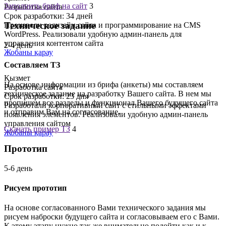
Заполнить бриф на сайт
3
Разработка сайта
Срок разработки: 34 дней
Техническое задание
Произвели редизайн сайта и программирование на CMS
WordPress. Реализовали удобную админ-панель для
управления контентом сайта
2-4 день
Жобаны қарау
Составляем ТЗ
Қызмет
На основе информации из брифа (анкеты) мы составляем
Разработка сайта
техническое задание на разработку Вашего сайта. В нем мы
Срок разработки: 23 дня
пропишем все разделы и функционал Вашего будущего сайта
Разработали корпоративный сайт с стильными эффектами
и отправим Вам на согласование.
появления элементов. Реализовали удобную админ-панель
управления сайтом
Скачать пример ТЗ
4
Жобаны қарау
Прототип
5-6 день
Рисуем прототип
На основе согласованного Вами технического задания мы
рисуем наброски будущего сайта и согласовываем его с Вами.
К этому этапу нужно так же внимательно подойти как и к