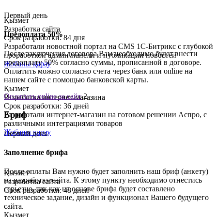
Первый день
Қызмет
Разработка сайта
Предоплата 50%
Срок разработки: 84 дня
Разработали новостной портал на CMS 1С-Битрикс с глубокой
После заключения договора Вам необходимо будет внести
проработкой админ-панели и публикации новостей
предоплату 50% согласно суммы, прописанной в договоре.
Жобаны қарау
Оплатить можно согласно счета через банк или online на
нашем сайте с помощью банковской карты.
Қызмет
Оплатить online за сайт
2
Разработка интернет-магазина
Срок разработки: 36 дней
Бриф
Разработали интернет-магазин на готовом решении Аспро, с
различными интеграциями товаров
Жобаны қарау
Первый день
Заполнение брифа
После оплаты Вам нужно будет заполнить наш бриф (анкету)
Қызмет
на разработку сайта. К этому пункту необходимо отнестись
Разработка сайта
серьезно, так как на основе брифа будет составлено
Срок разработки: 48 дней
техническое задание, дизайн и функционал Вашего будущего
сайта.
Қызмет