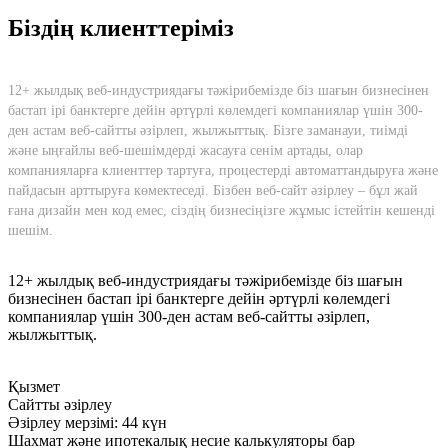
Біздің клиенттеріміз
12+ жылдық веб-индустриядағы тәжірибемізде біз шағын бизнесінен
бастап ірі банктерге дейін әртүрлі көлемдегі компаниялар үшін 300-
ден астам веб-сайтты әзірлеп, жылжыттық. Бізге заманауи, тиімді
және ыңғайлы веб-шешімдерді жасауға сенім артады, олар
компанияларға клиенттер тартуға, процестерді автоматтандыруға және
пайдасын арттыруға көмектеседі. Бізбен веб-сайт әзірлеу – бұл жай
ғана дизайн мен код емес, сіздің бизнесіңізге жұмыс істейтін кешенді
шешім.
12+ жылдық веб-индустриядағы тәжірибемізде біз шағын
бизнесінен бастап ірі банктерге дейін әртүрлі көлемдегі
компаниялар үшін 300-ден астам веб-сайтты әзірлеп,
жылжыттық.
Қызмет
Сайтты әзірлеу
Әзірлеу мерзімі: 44 күн
Шахмат және ипотекалық несие калькуляторы бар