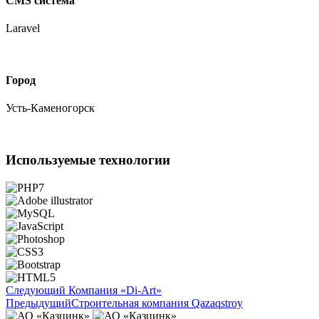
CMS система
Laravel
Город
Усть-Каменогорск
Используемые технологии
Следующий
Компания «Di-Art»
Предыдущий
Строительная компания Qazaqstroy