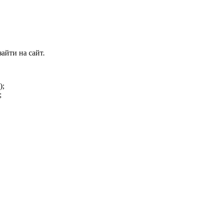
айти на сайт.
);
;