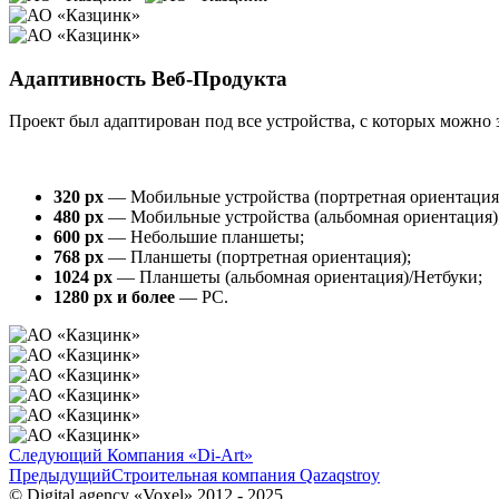
Адаптивность Веб-Продукта
Проект был адаптирован под все устройства, с которых можно з
320 px
— Мобильные устройства (портретная ориентация
480 px
— Мобильные устройства (альбомная ориентация)
600 px
— Небольшие планшеты;
768 px
— Планшеты (портретная ориентация);
1024 px
— Планшеты (альбомная ориентация)/Нетбуки;
1280 px и более
— PC.
Следующий
Компания «Di-Art»
Предыдущий
Строительная компания Qazaqstroy
© Digital agency «Voxel» 2012 - 2025