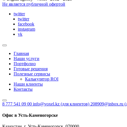
Не является публичной офертой
twitter
twitter
facebook
instagram
vk
Главная
Наши услуги
Портфолио
Готовые решения
Полезные сервисы
Калькулятор ROI
Наши клиенты
Контакты
8 777 541 09 00
info@voxel.kz
(для клиентов)
208909@inbox.ru
(
Офис в Усть-Каменогорске
Казахстан, г. Усть-Каменогорск, 070000