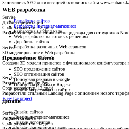
Занимались SEO оптимизацией основного сайта www.eubank.k
WEB разработка
Servise
Разработка сайтов
Дизайн презентации
Разработка интернет-магазинов
Срок разработки: 12 дней
Разработка Landing Page
Разработали дизайн каталога спецодежды для сотрудников Nor
Web разработка на готовых решениях
Доработка сайтов
Разработка различных Web сервисов
Servise
3D моделирование и Web разработка
Продвижение сайтов
Срок разработки: 67 дней
Создали 3D модели прицепов с функционалом конфигуратора п
SEO продвижение сайтов
SEO оптимизация сайтов
Servise
Поисковая реклама в Google
Разработка Landing Page
Поисковая реклама в Яндекс
Срок разработки: 12 дней
Медийная реклама на сайтах
Разработали стильный Landing Page с описанием нового тариф
View the project
Дизайн
Дизайн сайтов
Servise
Дизайн интернет-магазинов
Разработка сайта
Дизайн логотипов
Срок разработки: 35 дней
Дизайн фирменного стиля
Разработали стильный каталог спецтехники с удобным подбор