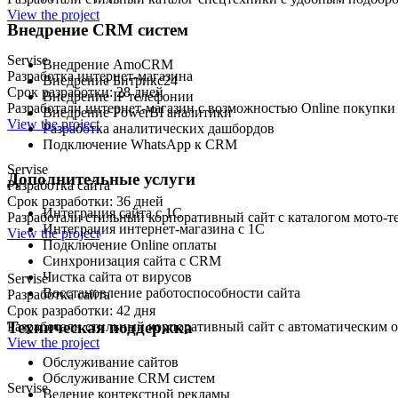
View the project
Внедрение CRM систем
Servise
Внедрение AmoCRM
Разработка интернет-магазина
Внедрение Битрикс24
Срок разработки: 28 дней
Внедрение IP телефонии
Разработали интернет-магазин с возможностью Online покупки
Внедрение PowerBI аналитики
View the project
Разработка аналитических дашбордов
Подключение WhatsApp к CRM
Servise
Дополнительные услуги
Разработка сайта
Срок разработки: 36 дней
Интеграция сайта с 1С
Разработали стильный корпоративный сайт с каталогом мото-т
Интеграция интернет-магазина с 1С
View the project
Подключение Online оплаты
Синхронизация сайта с CRM
Чистка сайта от вирусов
Servise
Восстановление работоспособности сайта
Разработка сайта
Срок разработки: 42 дня
Техническая поддержка
Разработали стильный корпоративный сайт с автоматическим о
View the project
Обслуживание сайтов
Обслуживание CRM систем
Servise
Ведение контекстной рекламы