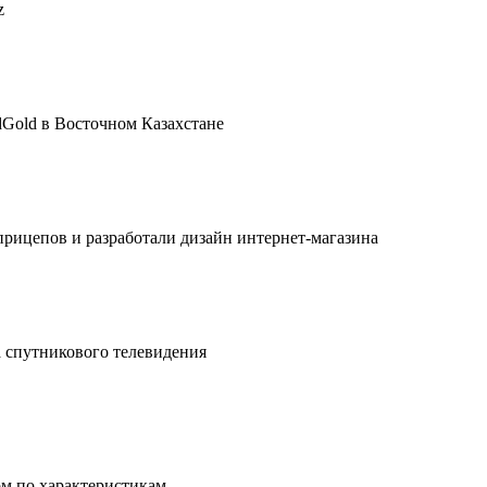
z
dGold в Восточном Казахстане
рицепов и разработали дизайн интернет-магазина
а спутникового телевидения
ом по характеристикам