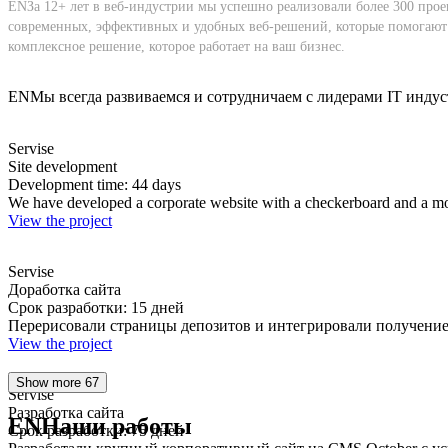
ENЗа 12+ лет в веб-индустрии мы успешно реализовали более 300 прое
современных, эффективных и удобных веб-решений, которые помогают к
комплексное решение, которое работает на ваш бизнес.
ENМы всегда развиваемся и сотрудничаем с лидерами IT инду
Servise
Site development
Development time: 44 days
We have developed a corporate website with a checkerboard and a mo
View the project
Servise
Доработка сайта
Срок разработки: 15 дней
Перерисовали страницы депозитов и интегрировали получение
View the project
Show more 67
Servise
Разработка сайта
ENНаши работы
Срок разработки: 75 дней