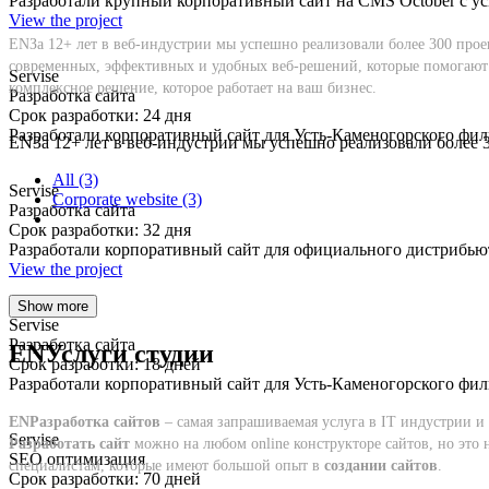
Разработали крупный корпоративный сайт на CMS October с у
View the project
ENЗа 12+ лет в веб-индустрии мы успешно реализовали более 300 прое
современных, эффективных и удобных веб-решений, которые помогают к
Servise
комплексное решение, которое работает на ваш бизнес.
Разработка сайта
Срок разработки: 24 дня
Разработали корпоративный сайт для Усть-Каменогорского фил
ENЗа 12+ лет в веб-индустрии мы успешно реализовали более 3
All (3)
Servise
Corporate website (3)
Разработка сайта
Срок разработки: 32 дня
Разработали корпоративный сайт для официального дистрибьют
View the project
Show more
Servise
Разработка сайта
ENУслуги студии
Срок разработки: 18 дней
Разработали корпоративный сайт для Усть-Каменогорского фил
ENРазработка сайтов
– самая запрашиваемая услуга в IT индустрии и
Servise
Разработать сайт
можно на любом online конструкторе сайтов, но это н
SEO оптимизация
специалистам, которые имеют большой опыт в
создании сайтов
.
Срок разработки: 70 дней