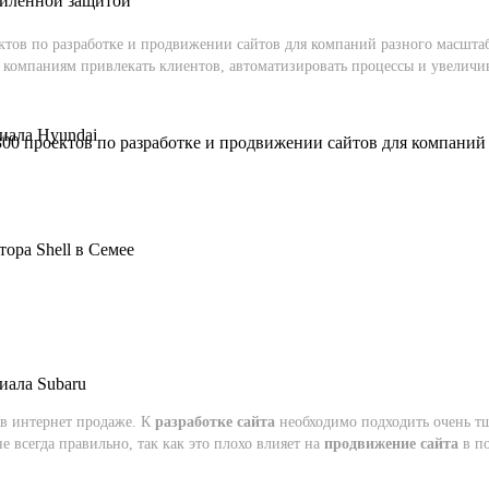
силенной защитой
ктов по разработке и продвижении сайтов для компаний разного масштаб
омпаниям привлекать клиентов, автоматизировать процессы и увеличивать
иала Hyundai
00 проектов по разработке и продвижении сайтов для компаний 
ора Shell в Семее
иала Subaru
 в интернет продаже. К
разработке сайта
необходимо подходить очень тщ
е всегда правильно, так как это плохо влияет на
продвижение сайта
в по