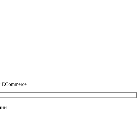
 и ECommerce
нии