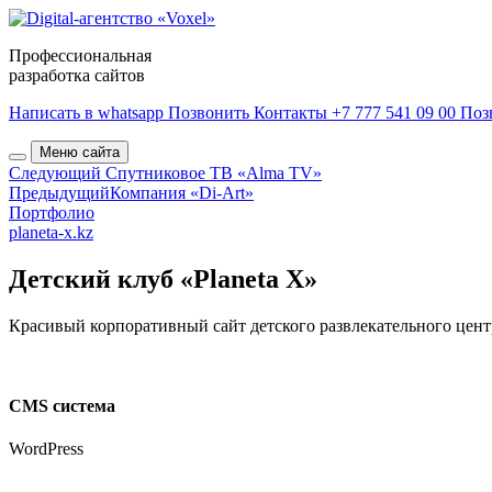
Профессиональная
разработка сайтов
Написать в whatsapp
Позвонить
Контакты
+7 777 541 09 00
Поз
Меню сайта
Следующий
Спутниковое ТВ «Alma TV»
Предыдущий
Компания «Di-Art»
Портфолио
planeta-x.kz
Детский клуб «Planeta X»
Красивый корпоративный сайт детского развлекательного центр
CMS система
WordPress