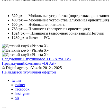
320 px
— Мобильные устройства (портретная ориентация
480 px
— Мобильные устройства (альбомная ориентация)
600 px
— Небольшие планшеты;
768 px
— Планшеты (портретная ориентация);
1024 px
— Планшеты (альбомная ориентация)/Нетбуки;
1280 px и более
— PC.
Следующий
Спутниковое ТВ «Alma TV»
Предыдущий
Компания «Di-Art»
© Digital agency «Voxel» 2012 - 2025
Не является публичной офертой
twitter
twitter
facebook
instagram
vk