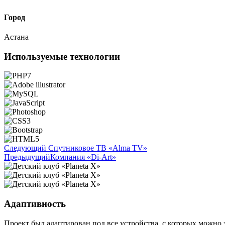
Город
Астана
Используемые технологии
Следующий
Спутниковое ТВ «Alma TV»
Предыдущий
Компания «Di-Art»
Адаптивность
Проект был адаптирован под все устройства, с которых можно з