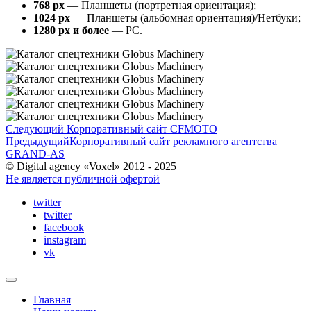
768 px
— Планшеты (портретная ориентация);
1024 px
— Планшеты (альбомная ориентация)/Нетбуки;
1280 px и более
— PC.
Следующий
Корпоративный сайт CFMOTO
Предыдущий
Корпоративный сайт рекламного агентства
GRAND-AS
© Digital agency «Voxel» 2012 - 2025
Не является публичной офертой
twitter
twitter
facebook
instagram
vk
Главная