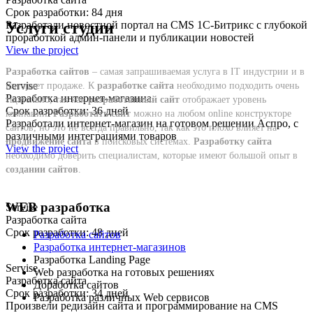
Срок разработки: 84 дня
Услуги студии
Разработали новостной портал на CMS 1С-Битрикс с глубокой
проработкой админ-панели и публикации новостей
View the project
Разработка сайтов
– самая запрашиваемая услуга в IT индустрии и в
Servise
интернет продаже. К
разработке сайта
необходимо подходить очень
Разработка интернет-магазина
тщательно, так как
разработанный сайт
отображает уровень
Срок разработки: 36 дней
компании.
Разработать сайт
можно на любом online конструкторе
Разработали интернет-магазин на готовом решении Аспро, с
сайтов, но это не всегда правильно, так как это плохо влияет на
различными интеграциями товаров
продвижение сайта
в поисковых системах.
Разработку сайта
View the project
необходимо доверить специалистам, которые имеют большой опыт в
создании сайтов
.
WEB разработка
Servise
Разработка сайта
Срок разработки: 48 дней
Разработка сайтов
Разработка интернет-магазинов
Разработка Landing Page
Servise
Web разработка на готовых решениях
Разработка сайта
Доработка сайтов
Срок разработки: 34 дней
Разработка различных Web сервисов
Произвели редизайн сайта и программирование на CMS