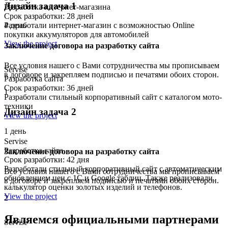
Дизайн задача 1
Разработка интернет-магазина
Срок разработки: 28 дней
Разработали интернет-магазин с возможностью Online
4 день
покупки аккумуляторов для автомобилей
View the project
Заключение договора на разработку сайта
Все условия нашего с Вами сотрудничества мы прописываем
Servise
в договоре и закрепляем подписью и печатями обоих сторон.
Разработка сайта
Срок разработки: 36 дней
1
Разработали стильный корпоративный сайт с каталогом мото-
техники
Дизайн задача 2
View the project
1 день
Servise
Разработка сайта
Заключение договора на разработку сайта
Срок разработки: 42 дня
Разработали стильный корпоративный сайт с автоматическим
Все условия нашего с Вами сотрудничества мы прописываем
обновлением цен с 1С и Google таблиц. Также реализовали
в договоре и закрепляем подписью и печатями обоих сторон.
калькулятор оценки золотых изделий и телефонов.
View the project
2
Являемся официальными партнерами
Servise