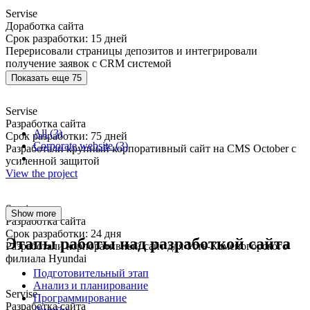
Servise
Доработка сайта
Срок разработки: 15 дней
Перерисовали страницы депозитов и интегрировали
получение заявок с CRM системой
View the project
Показать еще 75
Servise
Разработка сайта
All (3)
Срок разработки: 75 дней
Corporate website (3)
Разработали крупный корпоративный сайт на CMS October с
усиленной защитой
View the project
Servise
Show more
Разработка сайта
Срок разработки: 24 дня
Этапы работы над разработкой сайта
Разработали корпоративный сайт для Усть-Каменогорского
филиала Hyundai
Подготовительный этап
Анализ и планирование
Servise
Программирование
Разработка сайта