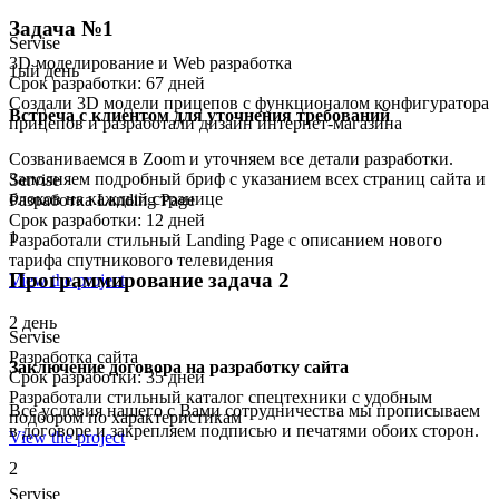
Задача №1
Servise
3D моделирование и Web разработка
1ый день
Срок разработки: 67 дней
Создали 3D модели прицепов с функционалом конфигуратора
Встреча с клиентом для уточнения требований
прицепов и разработали дизайн интернет-магазина
Созваниваемся в Zoom и уточняем все детали разработки.
Заполняем подробный бриф с указанием всех страниц сайта и
Servise
блоков на каждый странице
Разработка Landing Page
Срок разработки: 12 дней
1
Разработали стильный Landing Page с описанием нового
тарифа спутникового телевидения
Программирование задача 2
View the project
2 день
Servise
Разработка сайта
Заключение договора на разработку сайта
Срок разработки: 35 дней
Разработали стильный каталог спецтехники с удобным
Все условия нашего с Вами сотрудничества мы прописываем
подбором по характеристикам
в договоре и закрепляем подписью и печатями обоих сторон.
View the project
2
Servise