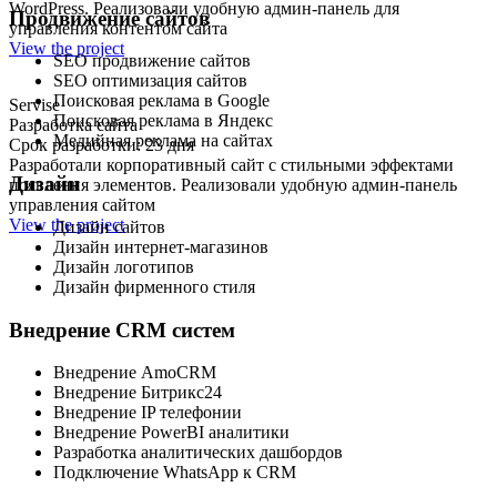
WordPress. Реализовали удобную админ-панель для
Продвижение сайтов
управления контентом сайта
View the project
SEO продвижение сайтов
SEO оптимизация сайтов
Поисковая реклама в Google
Servise
Поисковая реклама в Яндекс
Разработка сайта
Медийная реклама на сайтах
Срок разработки: 23 дня
Разработали корпоративный сайт с стильными эффектами
Дизайн
появления элементов. Реализовали удобную админ-панель
управления сайтом
View the project
Дизайн сайтов
Дизайн интернет-магазинов
Дизайн логотипов
Дизайн фирменного стиля
Внедрение CRM систем
Внедрение AmoCRM
Внедрение Битрикс24
Внедрение IP телефонии
Внедрение PowerBI аналитики
Разработка аналитических дашбордов
Подключение WhatsApp к CRM