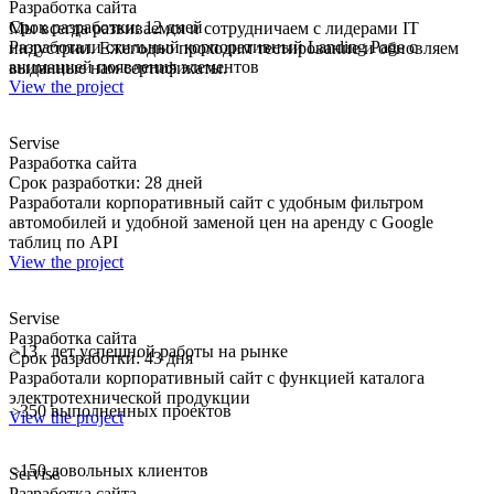
Разработка сайта
Срок разработки: 12 дней
Мы всегда развиваемся и сотрудничаем с лидерами IT
Разработали стильный корпоративный Landing Page с
индустрии. Ежегодно проходим тестирование и обновляем
анимацией появления элементов
выданные нам сертификаты.
View the project
Servise
Разработка сайта
Срок разработки: 28 дней
Разработали корпоративный сайт с удобным фильтром
автомобилей и удобной заменой цен на аренду с Google
таблиц по API
View the project
Servise
Разработка сайта
13
лет успешной работы на рынке
>
Срок разработки: 43 дня
Разработали корпоративный сайт с функцией каталога
электротехнической продукции
350
выполненных проектов
>
View the project
150
довольных клиентов
>
Servise
Разработка сайта