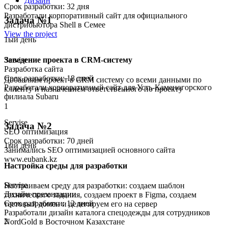
Дизайн
Срок разработки: 32 дня
Разработали корпоративный сайт для официального
Задача №1
дистрибьютора Shell в Семее
View the project
1ый день
Заведение проекта в CRM-систему
Servise
Разработка сайта
Срок разработки: 18 дней
Добавляем проект в CRM систему со всеми данными по
Разработали корпоративный сайт для Усть-Каменогорского
клиенту и назначением ответственного по проекту
филиала Subaru
1
Servise
Задача №2
SEO оптимизация
Срок разработки: 70 дней
1ый день
Занимались SEO оптимизацией основного сайта
www.eubank.kz
Настройка среды для разработки
Servise
Настраиваем среду для разработки: создаем шаблон
Дизайн презентации
технического задания, создаем проект в Figma, создаем
Срок разработки: 12 дней
тестовый домен и делегируем его на сервер
Разработали дизайн каталога спецодежды для сотрудников
2
NordGold в Восточном Казахстане