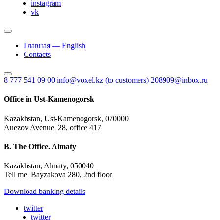
instagram
vk
Главная — English
Contacts
8 777 541 09 00
info@voxel.kz
(to customers)
208909@inbox.ru
Office in Ust-Kamenogorsk
Kazakhstan, Ust-Kamenogorsk, 070000
Auezov Avenue, 28, office 417
B. The Office. Almaty
Kazakhstan, Almaty, 050040
Tell me. Bayzakova 280, 2nd floor
Download banking details
twitter
twitter