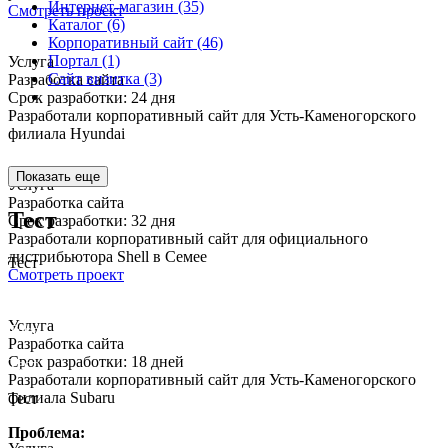
Интернет-магазин (35)
Смотреть проект
Каталог (6)
Корпоративный сайт (46)
Портал (1)
Услуга
Сайт визитка (3)
Разработка сайта
Срок разработки: 24 дня
Разработали корпоративный сайт для Усть-Каменогорского
филиала Hyundai
Показать еще
Услуга
Разработка сайта
Тест
Срок разработки: 32 дня
Разработали корпоративный сайт для официального
дистрибьютора Shell в Семее
Тест
Смотреть проект
Услуга
Тест
Разработка сайта
Срок разработки: 18 дней
Тест
Разработали корпоративный сайт для Усть-Каменогорского
филиала Subaru
Тест
Проблема: