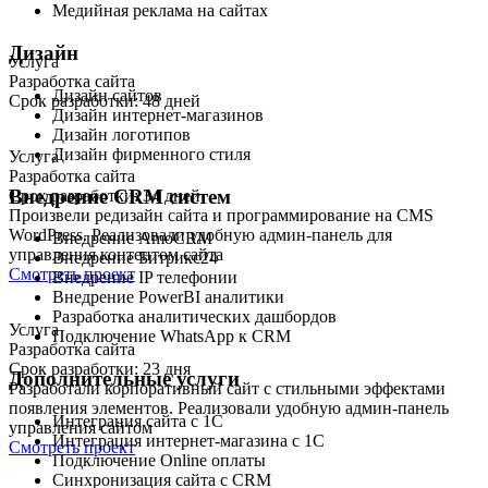
Медийная реклама на сайтах
Дизайн
Услуга
Разработка сайта
Дизайн сайтов
Срок разработки: 48 дней
Дизайн интернет-магазинов
Дизайн логотипов
Дизайн фирменного стиля
Услуга
Разработка сайта
Внедрение CRM систем
Срок разработки: 34 дней
Произвели редизайн сайта и программирование на CMS
WordPress. Реализовали удобную админ-панель для
Внедрение AmoCRM
управления контентом сайта
Внедрение Битрикс24
Смотреть проект
Внедрение IP телефонии
Внедрение PowerBI аналитики
Разработка аналитических дашбордов
Услуга
Подключение WhatsApp к CRM
Разработка сайта
Срок разработки: 23 дня
Дополнительные услуги
Разработали корпоративный сайт с стильными эффектами
появления элементов. Реализовали удобную админ-панель
Интеграция сайта с 1С
управления сайтом
Интеграция интернет-магазина с 1С
Смотреть проект
Подключение Online оплаты
Синхронизация сайта с CRM