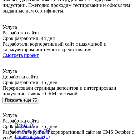
индустрии. Ежегодно проходим тестирование и обновляем
выданные нам сертификаты.
Услуга
Разработка сайта
Срок разработки: 44 дня
Разработали корпоративный сайт с шахматкой и
калькулятором ипотечного кредитования
Смотреть проект
Услуга
Доработка сайта
Срок разработки: 15 дней
Перерисовали страницы депозитов и интегрировали
получение заявок с CRM системой
Смотреть проект
Показать еще 75
Услуга
Разработка сайта
Все (110)
Срок разработки: 75 дней
Landing page (18)
Разработали крупный корпоративный сайт на CMS October с
Online школа (1)
усиленной защитой