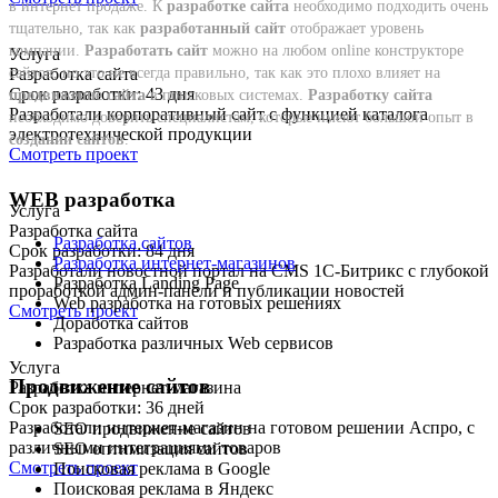
в интернет продаже. К
разработке сайта
необходимо подходить очень
тщательно, так как
разработанный сайт
отображает уровень
компании.
Разработать сайт
можно на любом online конструкторе
Услуга
сайтов, но это не всегда правильно, так как это плохо влияет на
Разработка сайта
Срок разработки: 43 дня
продвижение сайта
в поисковых системах.
Разработку сайта
Разработали корпоративный сайт с функцией каталога
необходимо доверить специалистам, которые имеют большой опыт в
электротехнической продукции
создании сайтов
.
Смотреть проект
WEB разработка
Услуга
Разработка сайта
Разработка сайтов
Срок разработки: 84 дня
Разработка интернет-магазинов
Разработали новостной портал на CMS 1С-Битрикс с глубокой
Разработка Landing Page
проработкой админ-панели и публикации новостей
Web разработка на готовых решениях
Смотреть проект
Доработка сайтов
Разработка различных Web сервисов
Услуга
Продвижение сайтов
Разработка интернет-магазина
Срок разработки: 36 дней
Разработали интернет-магазин на готовом решении Аспро, с
SEO продвижение сайтов
различными интеграциями товаров
SEO оптимизация сайтов
Смотреть проект
Поисковая реклама в Google
Поисковая реклама в Яндекс