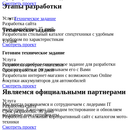
Смотреть проект
Этапы разработки
Услуга
Техническое задание
Разработка сайта
Срок разработки: 35 дней
Техническое задание
Разработали стильный каталог спецтехники с удобным
подбором по характеристикам
1-3 дня
Смотреть проект
Готовим техническое задание
Услуга
Готовим подробное техническое задание для разработки
Разработка интернет-магазина
будущего сайта и согласовываем его с Вами
Срок разработки: 28 дней
Разработали интернет-магазин с возможностью Online
1
покупки аккумуляторов для автомобилей
Смотреть проект
Являемся официальными партнерами
Услуга
Мы всегда развиваемся и сотрудничаем с лидерами IT
Разработка сайта
индустрии. Ежегодно проходим тестирование и обновляем
Срок разработки: 36 дней
выданные нам сертификаты.
Разработали стильный корпоративный сайт с каталогом мото-
техники
Смотреть проект