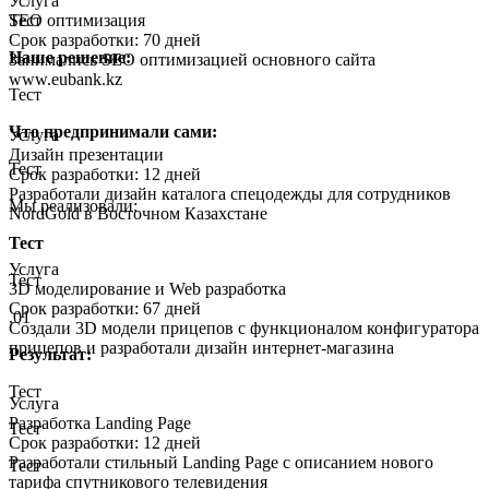
Услуга
Тест
SEO оптимизация
Срок разработки: 70 дней
Наше решение:
Занимались SEO оптимизацией основного сайта
www.eubank.kz
Тест
Что предпринимали сами:
Услуга
Дизайн презентации
Тест
Срок разработки: 12 дней
Разработали дизайн каталога спецодежды для сотрудников
Мы реализовали:
NordGold в Восточном Казахстане
Тест
Услуга
Тест
3D моделирование и Web разработка
Срок разработки: 67 дней
.01
Создали 3D модели прицепов с функционалом конфигуратора
прицепов и разработали дизайн интернет-магазина
Результат:
Тест
Услуга
Разработка Landing Page
Тест
Срок разработки: 12 дней
Разработали стильный Landing Page с описанием нового
Тест
тарифа спутникового телевидения