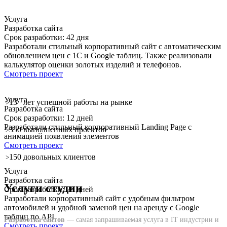
Услуга
Разработка сайта
Срок разработки: 42 дня
Разработали стильный корпоративный сайт с автоматическим
обновлением цен с 1С и Google таблиц. Также реализовали
калькулятор оценки золотых изделий и телефонов.
Смотреть проект
Услуга
13
лет успешной работы на рынке
>
Разработка сайта
Срок разработки: 12 дней
Разработали стильный корпоративный Landing Page с
350
выполненных проектов
>
анимацией появления элементов
Смотреть проект
150
довольных клиентов
>
Услуга
Разработка сайта
Услуги студии
Срок разработки: 28 дней
Разработали корпоративный сайт с удобным фильтром
автомобилей и удобной заменой цен на аренду с Google
таблиц по API
Разработка сайтов
— самая запрашиваемая услуга в IT индустрии и
Смотреть проект