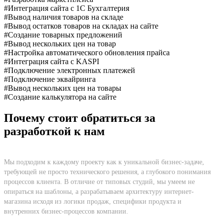
#Интеграция сайта с 1C Бухгалтерия
#Вывод наличия товаров на складе
#Вывод остатков товаров на складах на сайте
#Создание товарных предложений
#Вывод нескольких цен на товар
#Настройка автоматического обновления прайса
#Интеграция сайта с KASPI
#Подключение электронных платежей
#Подключение эквайринга
#Вывод нескольких цен на товары
#Создание калькулятора на сайте
Почему стоит обратиться за
разработкой к нам
Мы подходим к каждому проекту как к уникальной бизнес-задаче,
требующей не просто технического решения, а глубокого понимания
процессов клиента. В отличие от типовых студий, мы умеем не
опираться на шаблоны, а разрабатываем архитектуру интернет-
магазина исходя из логики продаж, специфики продукта и
внутренних бизнес-процессов компании.