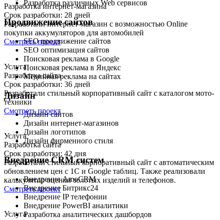
Разработка различных Web сервисов
Разработка интернет-магазина
Срок разработки: 28 дней
Продвижение сайтов
Разработали интернет-магазин с возможностью Online
покупки аккумуляторов для автомобилей
SEO продвижение сайтов
Смотреть проект
SEO оптимизация сайтов
Поисковая реклама в Google
Услуга
Поисковая реклама в Яндекс
Разработка сайта
Медийная реклама на сайтах
Срок разработки: 36 дней
Разработали стильный корпоративный сайт с каталогом мото-
Дизайн
техники
Смотреть проект
Дизайн сайтов
Дизайн интернет-магазинов
Дизайн логотипов
Услуга
Дизайн фирменного стиля
Разработка сайта
Срок разработки: 42 дня
Внедрение CRM систем
Разработали стильный корпоративный сайт с автоматическим
обновлением цен с 1С и Google таблиц. Также реализовали
Внедрение AmoCRM
калькулятор оценки золотых изделий и телефонов.
Внедрение Битрикс24
Смотреть проект
Внедрение IP телефонии
Внедрение PowerBI аналитики
Услуга
Разработка аналитических дашбордов