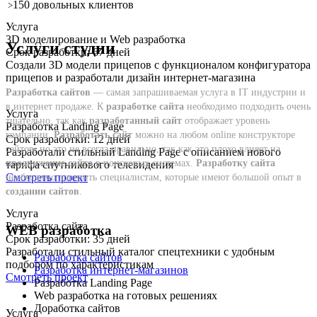
150
довольных клиентов
>
Услуга
3D моделирование и Web разработка
Услуги студии
Срок разработки: 67 дней
Создали 3D модели прицепов с функционалом конфигуратора
прицепов и разработали дизайн интернет-магазина
Разработка сайтов
— самая запрашиваемая услуга в IT индустрии и
в интернет продаже. К
разработке сайта
необходимо подходить очень
Услуга
тщательно, так как
разработанный сайт
отображает уровень
Разработка Landing Page
компании.
Разработать сайт
можно на любом online конструкторе
Срок разработки: 12 дней
сайтов, но это не всегда правильно, так как это плохо влияет на
Разработали стильный Landing Page с описанием нового
продвижение сайта
в поисковых системах.
Разработку сайта
тарифа спутникового телевидения
Смотреть проект
необходимо доверить специалистам, которые имеют большой опыт в
создании сайтов
.
Услуга
Разработка сайта
WEB разработка
Срок разработки: 35 дней
Разработали стильный каталог спецтехники с удобным
Разработка сайтов
подбором по характеристикам
Разработка интернет-магазинов
Смотреть проект
Разработка Landing Page
Web разработка на готовых решениях
Доработка сайтов
Услуга