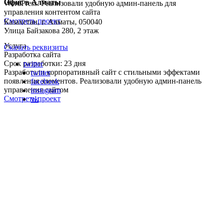
Офис в Алматы
WordPress. Реализовали удобную админ-панель для
управления контентом сайта
Смотреть проект
Казахстан, г. Алматы, 050040
Улица Байзакова 280, 2 этаж
Услуга
Скачать реквизиты
Разработка сайта
Срок разработки: 23 дня
twitter
Разработали корпоративный сайт с стильными эффектами
twitter
появления элементов. Реализовали удобную админ-панель
facebook
управления сайтом
instagram
Смотреть проект
vk