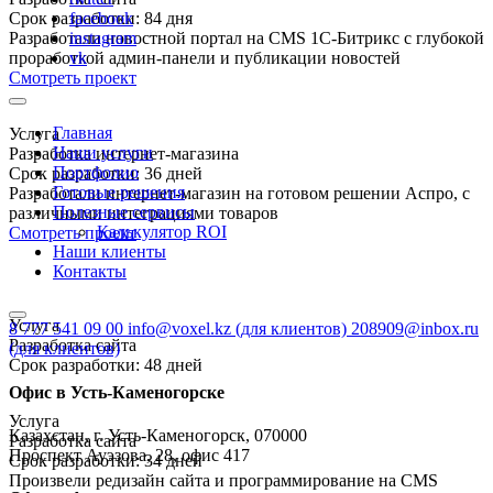
Срок разработки: 84 дня
facebook
Разработали новостной портал на CMS 1С-Битрикс с глубокой
instagram
проработкой админ-панели и публикации новостей
vk
Смотреть проект
Главная
Услуга
Наши услуги
Разработка интернет-магазина
Портфолио
Срок разработки: 36 дней
Готовые решения
Разработали интернет-магазин на готовом решении Аспро, с
Полезные сервисы
различными интеграциями товаров
Калькулятор ROI
Смотреть проект
Наши клиенты
Контакты
Услуга
8 777 541 09 00
info@voxel.kz
(для клиентов)
208909@inbox.ru
Разработка сайта
(для клиентов)
Срок разработки: 48 дней
Офис в Усть-Каменогорске
Услуга
Казахстан, г. Усть-Каменогорск, 070000
Разработка сайта
Проспект Ауэзова, 28, офис 417
Срок разработки: 34 дней
Произвели редизайн сайта и программирование на CMS