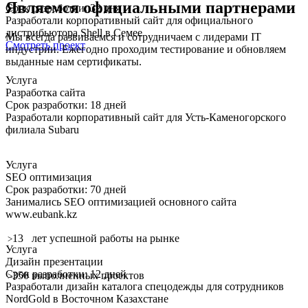
Являемся официальными партнерами
Срок разработки: 32 дня
Разработали корпоративный сайт для официального
дистрибьютора Shell в Семее
Мы всегда развиваемся и сотрудничаем с лидерами IT
Смотреть проект
индустрии. Ежегодно проходим тестирование и обновляем
выданные нам сертификаты.
Услуга
Разработка сайта
Срок разработки: 18 дней
Разработали корпоративный сайт для Усть-Каменогорского
филиала Subaru
Услуга
SEO оптимизация
Срок разработки: 70 дней
Занимались SEO оптимизацией основного сайта
www.eubank.kz
13
лет успешной работы на рынке
>
Услуга
Дизайн презентации
Срок разработки: 12 дней
350
выполненных проектов
>
Разработали дизайн каталога спецодежды для сотрудников
NordGold в Восточном Казахстане