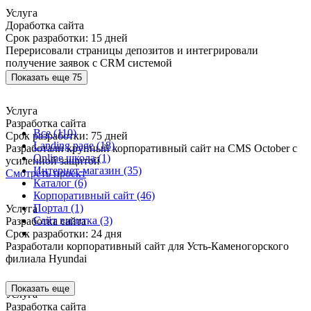
Услуга
Доработка сайта
Срок разработки: 15 дней
Перерисовали страницы депозитов и интегрировали
получение заявок с CRM системой
Смотреть проект
Показать еще 75
Услуга
Разработка сайта
Все (110)
Срок разработки: 75 дней
Landing page (18)
Разработали крупный корпоративный сайт на CMS October с
Online школа (1)
усиленной защитой
Интернет-магазин (35)
Смотреть проект
Каталог (6)
Корпоративный сайт (46)
Портал (1)
Услуга
Сайт визитка (3)
Разработка сайта
Срок разработки: 24 дня
Разработали корпоративный сайт для Усть-Каменогорского
филиала Hyundai
Показать еще
Услуга
Разработка сайта