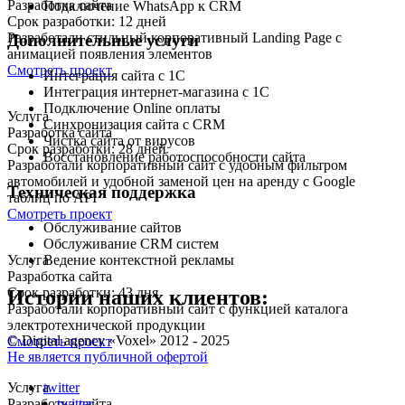
Разработка сайта
Подключение WhatsApp к CRM
Срок разработки: 12 дней
Разработали стильный корпоративный Landing Page с
Дополнительные услуги
анимацией появления элементов
Смотреть проект
Интеграция сайта с 1С
Интеграция интернет-магазина с 1С
Подключение Online оплаты
Услуга
Синхронизация сайта с CRM
Разработка сайта
Чистка сайта от вирусов
Срок разработки: 28 дней
Восстановление работоспособности сайта
Разработали корпоративный сайт с удобным фильтром
автомобилей и удобной заменой цен на аренду с Google
Техническая поддержка
таблиц по API
Смотреть проект
Обслуживание сайтов
Обслуживание CRM систем
Ведение контекстной рекламы
Услуга
Разработка сайта
Срок разработки: 43 дня
Истории наших клиентов:
Разработали корпоративный сайт с функцией каталога
электротехнической продукции
© Digital agency «Voxel» 2012 - 2025
Смотреть проект
Не является публичной офертой
Услуга
twitter
Разработка сайта
twitter